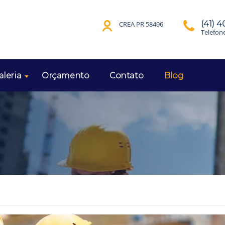
(41) 
CREA PR 58496
Telefon
aleria
Orçamento
Contato
Blog