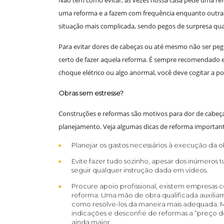
uma reforma e a fazem com frequência enquanto outra
situação mais complicada, sendo pegos de surpresa qu
Para evitar dores de cabeças ou até mesmo não ser pe
certo de fazer aquela reforma. É sempre recomendado esta
choque elétrico ou algo anormal, você deve cogitar a po
Obras sem estresse?
Construções e reformas são motivos para dor de cabeça d
planejamento. Veja algumas dicas de reforma important
Planejar os gastos necessários à execução da 
Evite fazer tudo sozinho, apesar dos inúmeros t
seguir qualquer instrução dada em vídeos.
Procure apoio profissional, existem empresas 
reforma. Uma mão de obra qualificada auxili
como resolve-los da maneira mais adequada. M
indicações e desconfie de reformas a “preço d
ainda maior.