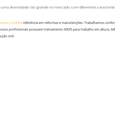
 uma diversidade tão grande no mercado com diferentes característi
.
ra em Curitiba
referência em reformas e manutenções. Trabalhamos confo
ssos profissionais possuem treinamento NR35 para trabalho em altura, N
ção civil.