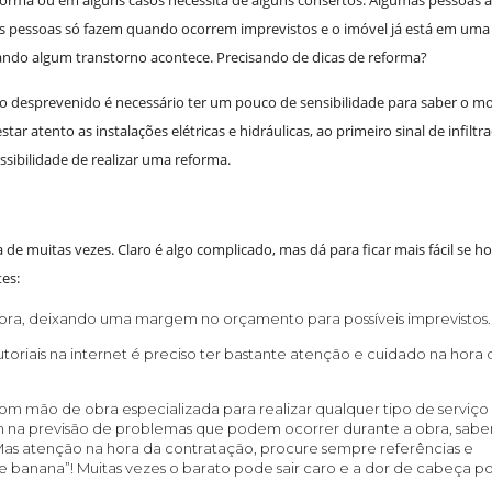
s pessoas só fazem quando ocorrem imprevistos e o imóvel já está em uma
ando algum transtorno acontece. Precisando de dicas de reforma?
go desprevenido é necessário ter um pouco de sensibilidade para saber o 
r atento as instalações elétricas e hidráulicas, ao primeiro sinal de infiltra
ssibilidade de realizar uma reforma.
e muitas vezes. Claro é algo complicado, mas dá para ficar mais fácil se h
es:
obra, deixando uma margem no orçamento para possíveis imprevistos.
utoriais na internet é preciso ter bastante atenção e cuidado na hora
com mão de obra especializada para realizar qualquer tipo de serviço
am na previsão de problemas que podem ocorrer durante a obra, sab
as atenção na hora da contratação, procure sempre referências e
e banana”! Muitas vezes o barato pode sair caro e a dor de cabeça p