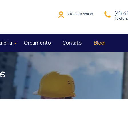
(41) 
CREA PR 58496
Telefon
aleria
Orçamento
Contato
Blog
os