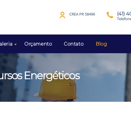
(41) 
CREA PR 58496
Telefon
aleria
Orçamento
Contato
Blog
rsos Energéticos