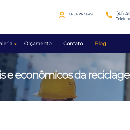
(41) 
CREA PR 58496
Telefon
aleria
Orçamento
Contato
Blog
is e econômicos da reciclag